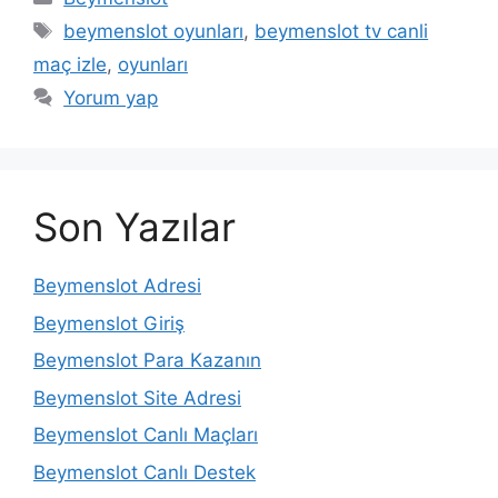
Etiketler
beymenslot oyunları
,
beymenslot tv canli
maç izle
,
oyunları
Yorum yap
Son Yazılar
Beymenslot Adresi
Beymenslot Giriş
Beymenslot Para Kazanın
Beymenslot Site Adresi
Beymenslot Canlı Maçları
Beymenslot Canlı Destek