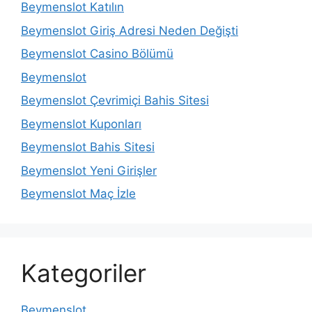
Beymenslot Katılın
Beymenslot Giriş Adresi Neden Değişti
Beymenslot Casino Bölümü
Beymenslot
Beymenslot Çevrimiçi Bahis Sitesi
Beymenslot Kuponları
Beymenslot Bahis Sitesi
Beymenslot Yeni Girişler
Beymenslot Maç İzle
Kategoriler
Beymenslot