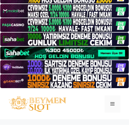
İçeriğe
atla
Menü