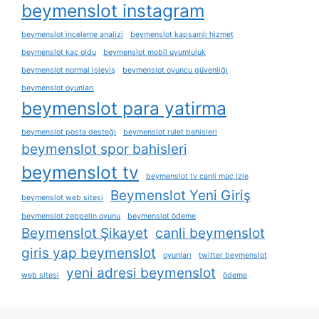
beymenslot instagram
beymenslot i̇nceleme analizi
beymenslot kapsamlı hizmet
beymenslot kaç oldu
beymenslot mobil uyumluluk
beymenslot normal i̇şleyiş
beymenslot oyuncu güvenliği
beymenslot oyunları
beymenslot para yatirma
beymenslot posta desteği
beymenslot rulet bahisleri
beymenslot spor bahisleri
beymenslot tv
beymenslot tv canli maç izle
Beymenslot Yeni Giriş
beymenslot web sitesi
beymenslot zeppelin oyunu
beymenslot ödeme
Beymenslot Şikayet
canli beymenslot
giris yap beymenslot
oyunları
twitter beymenslot
yeni adresi beymenslot
web sitesi
ödeme