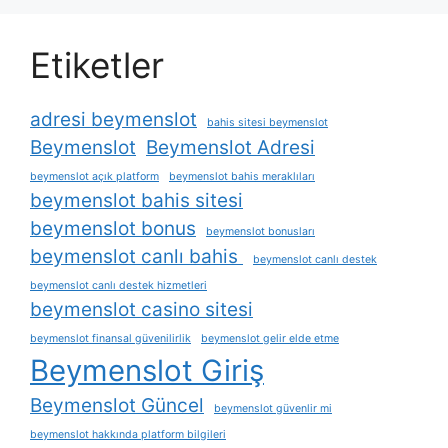
Etiketler
adresi beymenslot
bahis sitesi beymenslot
Beymenslot
Beymenslot Adresi
beymenslot açık platform
beymenslot bahis meraklıları
beymenslot bahis sitesi
beymenslot bonus
beymenslot bonusları
beymenslot canlı bahis
beymenslot canlı destek
beymenslot canlı destek hizmetleri
beymenslot casino sitesi
beymenslot finansal güvenilirlik
beymenslot gelir elde etme
Beymenslot Giriş
Beymenslot Güncel
beymenslot güvenlir mi
beymenslot hakkında platform bilgileri