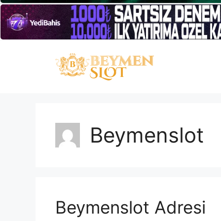
İçeriğe
atla
Beymenslot
Beymenslot Adresi