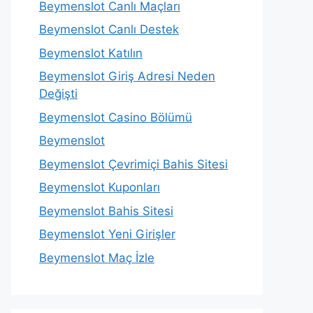
Beymenslot Canlı Maçları
Beymenslot Canlı Destek
Beymenslot Katılın
Beymenslot Giriş Adresi Neden
Değişti
Beymenslot Casino Bölümü
Beymenslot
Beymenslot Çevrimiçi Bahis Sitesi
Beymenslot Kuponları
Beymenslot Bahis Sitesi
Beymenslot Yeni Girişler
Beymenslot Maç İzle