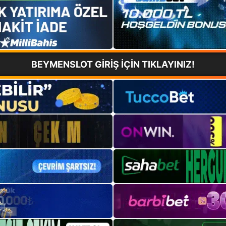
BEYMENSLOT GİRİŞ İÇİN TIKLAYINIZ!