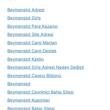
Beymenslot Adresi
Beymenslot Giriş
Beymenslot Para Kazanın
Beymenslot Site Adresi
Beymenslot Canlı Maçları
Beymenslot Canlı Destek
Beymenslot Katılın
Beymenslot Giriş Adresi Neden Değişti
Beymenslot Casino Bölümü
Beymenslot
Beymenslot Çevrimiçi Bahis Sitesi
Beymenslot Kuponları
Beymenslot Bahis Sitesi