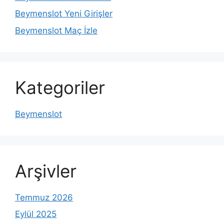
Beymenslot Yeni Girişler
Beymenslot Maç İzle
Kategoriler
Beymenslot
Arşivler
Temmuz 2026
Eylül 2025