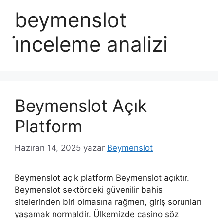
beymenslot
i̇nceleme analizi
Beymenslot Açık
Platform
Haziran 14, 2025
yazar
Beymenslot
Beymenslot açık platform Beymenslot açıktır.
Beymenslot sektördeki güvenilir bahis
sitelerinden biri olmasına rağmen, giriş sorunları
yaşamak normaldir. Ülkemizde casino söz