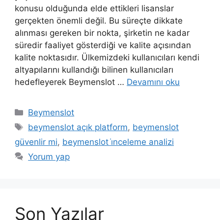
konusu olduğunda elde ettikleri lisanslar
gerçekten önemli değil. Bu süreçte dikkate
alınması gereken bir nokta, şirketin ne kadar
süredir faaliyet gösterdiği ve kalite açısından
kalite noktasıdır. Ülkemizdeki kullanıcıları kendi
altyapılarını kullandığı bilinen kullanıcıları
hedefleyerek Beymenslot …
Devamını oku
Kategoriler
Beymenslot
Etiketler
beymenslot açık platform
,
beymenslot
güvenlir mi
,
beymenslot i̇nceleme analizi
Yorum yap
Son Yazılar