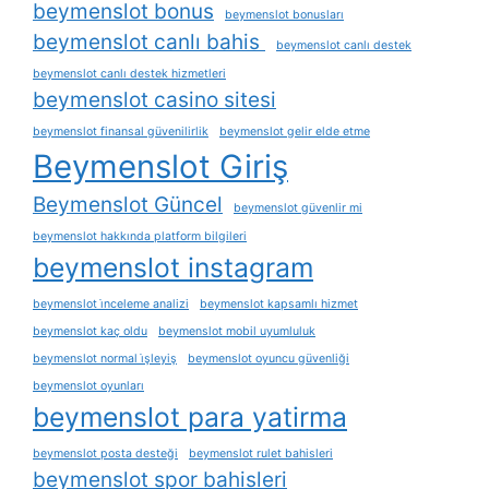
beymenslot bonus
beymenslot bonusları
beymenslot canlı bahis
beymenslot canlı destek
beymenslot canlı destek hizmetleri
beymenslot casino sitesi
beymenslot finansal güvenilirlik
beymenslot gelir elde etme
Beymenslot Giriş
Beymenslot Güncel
beymenslot güvenlir mi
beymenslot hakkında platform bilgileri
beymenslot instagram
beymenslot i̇nceleme analizi
beymenslot kapsamlı hizmet
beymenslot kaç oldu
beymenslot mobil uyumluluk
beymenslot normal i̇şleyiş
beymenslot oyuncu güvenliği
beymenslot oyunları
beymenslot para yatirma
beymenslot posta desteği
beymenslot rulet bahisleri
beymenslot spor bahisleri