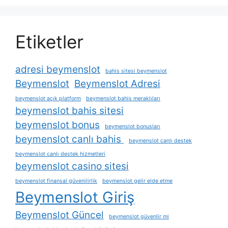
Etiketler
adresi beymenslot
bahis sitesi beymenslot
Beymenslot
Beymenslot Adresi
beymenslot açık platform
beymenslot bahis meraklıları
beymenslot bahis sitesi
beymenslot bonus
beymenslot bonusları
beymenslot canlı bahis
beymenslot canlı destek
beymenslot canlı destek hizmetleri
beymenslot casino sitesi
beymenslot finansal güvenilirlik
beymenslot gelir elde etme
Beymenslot Giriş
Beymenslot Güncel
beymenslot güvenlir mi