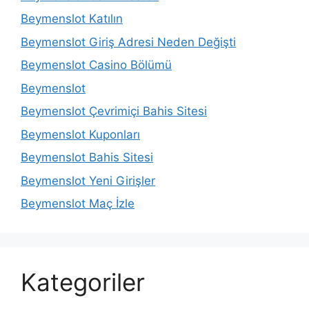
Beymenslot Katılın
Beymenslot Giriş Adresi Neden Değişti
Beymenslot Casino Bölümü
Beymenslot
Beymenslot Çevrimiçi Bahis Sitesi
Beymenslot Kuponları
Beymenslot Bahis Sitesi
Beymenslot Yeni Girişler
Beymenslot Maç İzle
Kategoriler