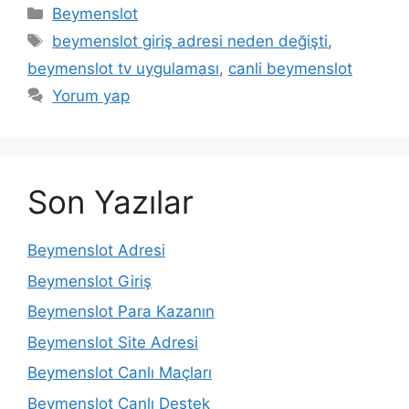
Kategoriler
Beymenslot
Etiketler
beymenslot giriş adresi neden değişti
,
beymenslot tv uygulaması
,
canli beymenslot
Yorum yap
Son Yazılar
Beymenslot Adresi
Beymenslot Giriş
Beymenslot Para Kazanın
Beymenslot Site Adresi
Beymenslot Canlı Maçları
Beymenslot Canlı Destek