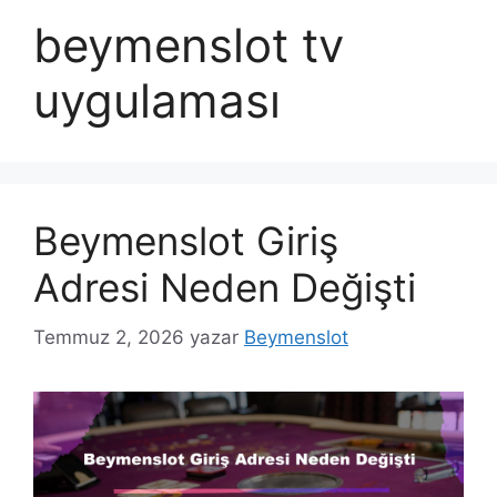
beymenslot tv
uygulaması
Beymenslot Giriş
Adresi Neden Değişti
Temmuz 2, 2026
yazar
Beymenslot