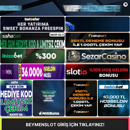
×
BEYMENSLOT GİRİŞ İÇİN TIKLAYINIZ!