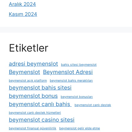
Aralık 2024
Kasım 2024
Etiketler
adresi beymenslot
bahis sitesi beymenslot
Beymenslot
Beymenslot Adresi
beymenslot açık platform
beymenslot bahis meraklıları
beymenslot bahis sitesi
beymenslot bonus
beymenslot bonusları
beymenslot canlı bahis
beymenslot canlı destek
beymenslot canlı destek hizmetleri
beymenslot casino sitesi
beymenslot finansal güvenilirlik
beymenslot gelir elde etme