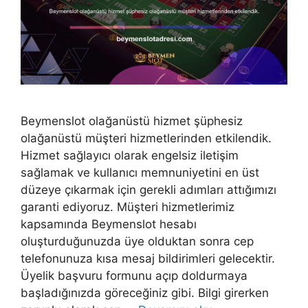
Beymenslot olağanüstü hizmet şüphesiz
olağanüstü müşteri hizmetlerinden etkilendik.
Hizmet sağlayıcı olarak engelsiz iletişim
sağlamak ve kullanıcı memnuniyetini en üst
düzeye çıkarmak için gerekli adımları attığımızı
garanti ediyoruz. Müşteri hizmetlerimiz
kapsamında Beymenslot hesabı
oluşturduğunuzda üye olduktan sonra cep
telefonunuza kısa mesaj bildirimleri gelecektir.
Üyelik başvuru formunu açıp doldurmaya
başladığınızda göreceğiniz gibi. Bilgi girerken