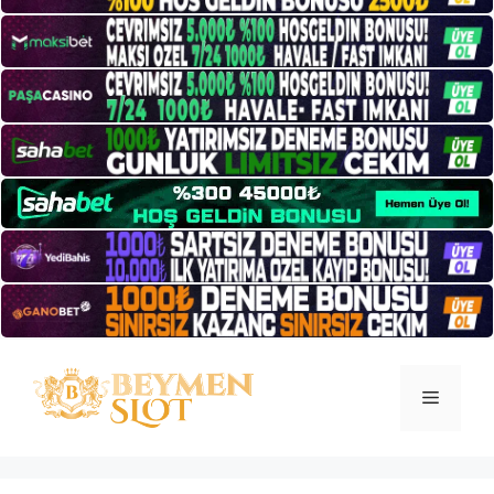
İçeriğe
atla
Menü