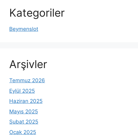
Kategoriler
Beymenslot
Arşivler
Temmuz 2026
Eylül 2025
Haziran 2025
Mayıs 2025
Şubat 2025
Ocak 2025