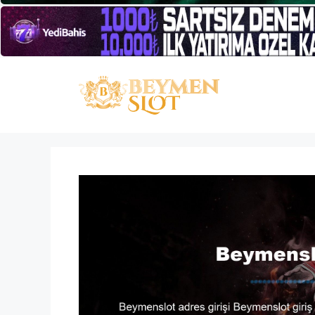
İçeriğe
atla